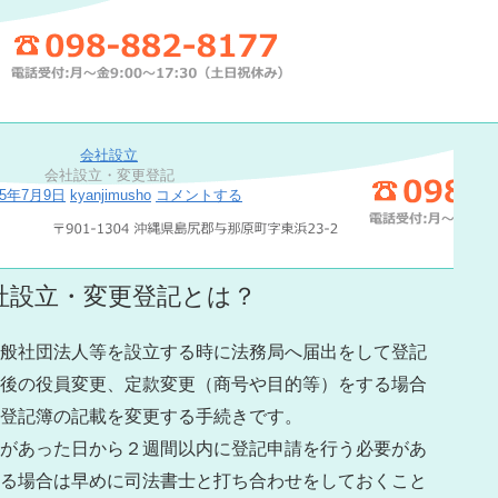
会社設立
会社設立・変更登記
15年7月9日
kyanjimusho
コメントする
社設立・変更登記とは？
般社団法人等を設立する時に法務局へ届出をして登記
後の役員変更、定款変更（商号や目的等）をする場合
登記簿の記載を変更する手続きです。
があった日から２週間以内に登記申請を行う必要があ
る場合は早めに司法書士と打ち合わせをしておくこと