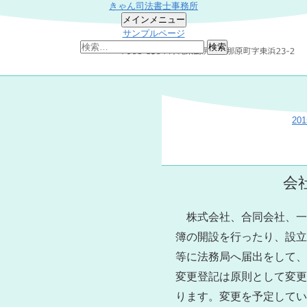
きゃん司法書士事務所
検
コ
メインメニュー
索
ン
サンプルページ
テ
検
ン
索:
ツ
へ
ス
キ
ッ
20
プ
会
株式会社、合同会社、一
簿の開設を行ったり、設立
等に法務局へ届出をして、
変更登記は原則として変更
ります。変更を予定してい